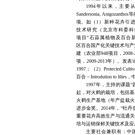
199
4
年以来，主要
Sandersonia, Anigozantho
s
等
项。如
（
1
）新种花卉引
技术研究（北京市科委科
项
目
“
石蒜属植物及百合
区百合国产化关键技术与产
建（农业
部
94
8
项目
，
2008-
项
，
2009-201
3
年）。
发表
199
7
；
（
2
）
Protected Cultiv
百合
－
Introdution to lilie
s
，
199
7
年，主持的课
题
“
起，对火鹤的栽培，包括基
火鹤生产基地（年产盆栽火
进步金奖
。
201
4
年
，
“
牡丹
重要花卉高效生产与流通关
培与运销保鲜关键技术及应
主要社会兼职有：中