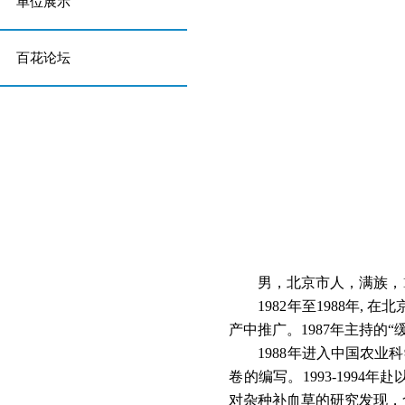
单位展示
百花论坛
男，北京市人，满族
，
198
2
年
至
198
8
年
,
在北
产中推广。
198
7
年主持
的
“
198
8
年进入中国农业科
卷的编写
。
1993-199
4
年赴
对杂种补血草的研究发现，