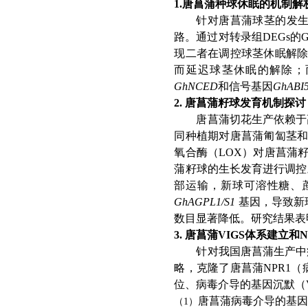
1.唐菖蒲种球休眠的机制解
针对唐菖蒲球茎的发
路。通过对转录
组
DEG
s
的
现二者在调控球茎休眠解
而延迟球茎休眠的解除；
GhNCED
和信号基因
GhABI
2. 唐菖蒲籽球发育机制探讨
唐菖蒲切花生产依赖于
同种植期对唐菖蒲匍匐茎
氧合酶
（
LO
X
）对唐菖蒲
蒲籽球的生长发育进行调控
部运输，新球可溶性糖、
GhAGPL1/S1
基因，导致新
数目显著降低。研究结果表
3. 唐菖蒲VIGS体系建立和
针对我国唐菖蒲生产中
略，克隆了唐菖
蒲
NPR
1
（
位、病毒介导的基因沉默
（
唐菖蒲病毒介导的基
（1）