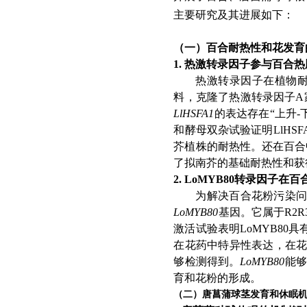
主
要
研究及其
进展
如下：
（一）百合耐热性和花发育
1. 热激转录因子参与百合
热激转录因子在植物
料，克隆了热激转录因
子
A
LlHSFA1
的表达存
在
“
上
升
-
和酵母双杂试验证
明
LlHSF
芥植株的耐热性。还在百合
了拟南芥的基础耐热性和获
2. LoMYB80转录因子
为解决百合花粉污染
LoMYB80
基因。它属
于
R2R
激活试验表明
LoMYB80
具
在花药中特异性表达，在
够检测得到。
LoMYB80
能够
育和花粉的形成。
（二）唐菖蒲球茎发育和休眠