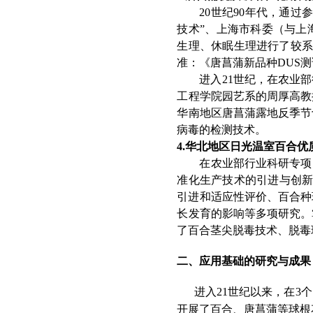
2
0
世
纪
9
0
年代，通过
技
术
”
、上海市科委（与上
生理、休眠生理进行了较
准：《唐菖蒲新品
种
DU
S
测
进
入
2
1
世纪，在农业部
工程学院园艺系的周厚高教
华南地区唐菖蒲露地反季节
病毒的检测技术。
4.华北地区日光温室百合
在农业部行业科研专
项
准化生产技术的引进与创
引进和适应性评价、百合种
长发育的影响等多项研究。
了百合茎尖脱毒技术、脱毒
二、应用基础的研究与成果
进
入
2
1
世纪以来，
在
3
个
开展了
百合、唐菖蒲等球根