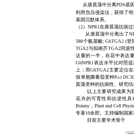
从唐菖蒲中分
离
PD
S
基
利用负压侵染法，获得了明
基因沉默体系。
（2）NPR
1
在唐菖蒲抗病过
从唐菖蒲中分离出
了
N
58
8
个氨基
酸
; GhTGA2
(
登
TGA2与拟南芥TGA2同源性
达量的一半，在花中表达量最
GhNPR1表达水平比对照
上；而GhTGA2主要定位在
假单胞菌番茄变种P.s.t 
菖蒲变种的抗病性。研究结果
以上主要研究成果为
花卉的可育性和抗逆性具有重要
Botany，Plant and
专著
1
0
余部。主持编制国家
目前主要学术骨干