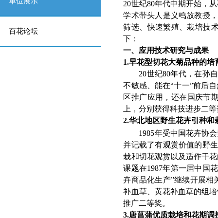
单位展示
2
0
世
纪
8
0
年代中期开始，从
学术带头人是义鸣放教授
筛选、快速繁殖、栽培技
百花论坛
下：
一、应用技术研究与成果
1.早花型切花大菊品种的培
2
0
世
纪
8
0
年代，在孙自
不敏感、能
在
“
十
一
”
前后自
区推广应用，还在国庆节
上，分别获得科技进步二等
2.华北地区野生花卉引种和
198
5
年受中国花卉协会
并记载了有观赏价值的野
栽和切花观赏以及适作干花
课题
在
198
7
年第一届中国花
卉商品化生
产
”
继续开展相
补血草、黄花补血草的组培
推广二等奖。
3.唐菖蒲优质栽培和花期调